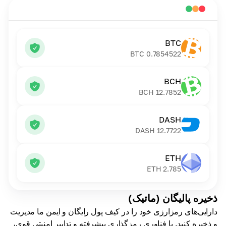
BTC
BTC
0.7854522
BCH
BCH
12.7852
DASH
DASH
12.7722
ETH
ETH
2.785
ذخیره پالیگان (ماتیک)
دارایی‌های رمزارزی خود را در کیف پول رایگان و ایمن ما مدیریت
و ذخیره کنید. با فناوری رمزگذاری پیشرفته و تدابیر امنیتی قوی،