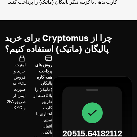
کارت بدهی یا گزینه دیگر پالیگان (ماتیک) را پرداخت کنید.
چرا از Cryptomus برای خرید
پالیگان (ماتیک) استفاده کنیم؟
روش های
امنیت.
پرداخت
خرید و
همه کاره
فروش
پالیگان
POL به
(ماتیک) را
صورت
بلافاصله از
ایمن از
طریق
طریق 2FA
کارت
و KYC.
اعتباری یا
نقدی،
انتقال
20515.64182112
بانکی،