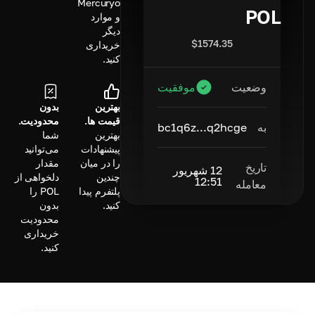
Mercuryo
POL
و موارد
دیگر
$
1574.35
خریداری
کنید.
وضعیت
موفقیت
بهترین
بدون
قیمت ها.
محدودیت.
به
bc1q6z...q2hcge
بهترین
شما
پیشنهادات
می‌توانید
را در میان
مقدار
تاریخ
12 شهریور
چندین
دلخواهی از
12:51
معامله
پلتفرم پیدا
POL را
کنید.
بدون
محدودیت
خریداری
کنید.