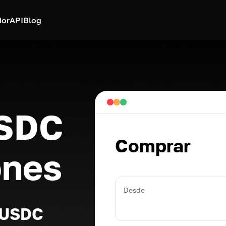
dor
API
Blog
USDC
Comprar
ones
Desde
r USDC