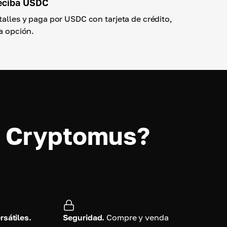
reciba USDC
talles y paga por USDC con tarjeta de crédito,
ra opción.
o Cryptomus?
sátiles.
Seguridad.
Compre y venda