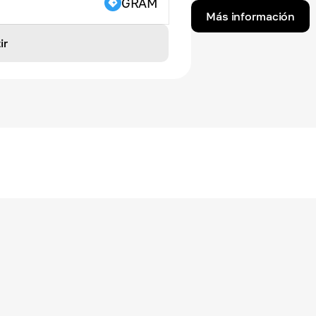
GRAM
Más información
ir