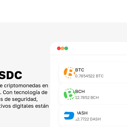
BTC
USDC
0.7854522
BTC
de criptomonedas en
BCH
a. Con tecnología de
12.7852
BCH
s de seguridad,
ivos digitales están
DASH
12.7722
DASH