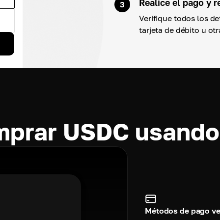
Realice el pago y 
3
Verifique todos los de
tarjeta de débito u ot
mprar USDC usand
Métodos de pago ver