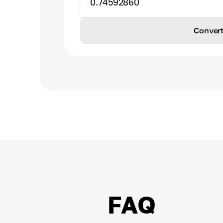
0.74592860
Convert
FAQ