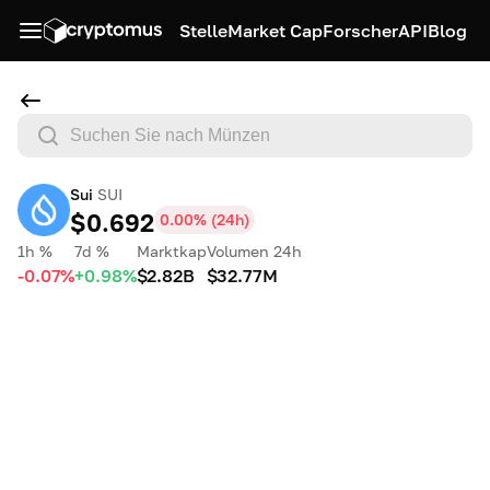
Stelle
Market Cap
Forscher
API
Blog
Sui
SUI
$0.692
0.00
% (
24h
)
1h %
7d %
Marktkap
Volumen 24h
-0.07%
+0.98%
$2.82B
$32.77M