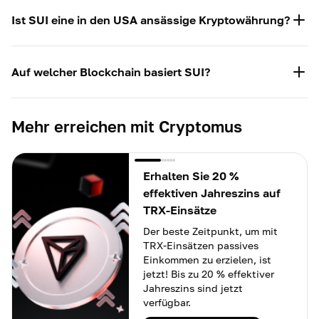
Investoren attraktiv machen. Bevor Sie jedoch
Sui gehört Mysten Labs, das 2021 gegründet wurde.
investieren, stellen Sie sicher, dass Sie den
Das Team umfasst ehemalige Meta-Ingenieure: Evan
Ist SUI eine in den USA ansässige Kryptowährung?
Kryptomarkt recherchieren, da SUI, wie jede
Cheng, Adeniyi Abiodun, Sam Blackshear, George
Kryptowährung, ein volatiles Asset bleibt, das
Danezis und Kostas Chalkias.
Ja, SUI hat seinen Sitz in den Vereinigten Staaten. Es
Schwankungen unterliegt.
wurde 2023 von der amerikanischen Firma Mysten
Auf welcher Blockchain basiert SUI?
Labs gegründet, die aus ehemaligen Meta-
Teammitgliedern besteht.
Sui ist eine Layer-1-Blockchain, was bedeutet, dass sie
ihren eigenen Konsensmechanismus und
Mehr erreichen mit Cryptomus
Validierungsprozess für Transaktionsblöcke in ihrem
Netzwerk hat.
Erhalten Sie 20 %
effektiven Jahreszins auf
TRX-Einsätze
Der beste Zeitpunkt, um mit
TRX-Einsätzen passives
Einkommen zu erzielen, ist
jetzt! Bis zu 20 % effektiver
Jahreszins sind jetzt
verfügbar.