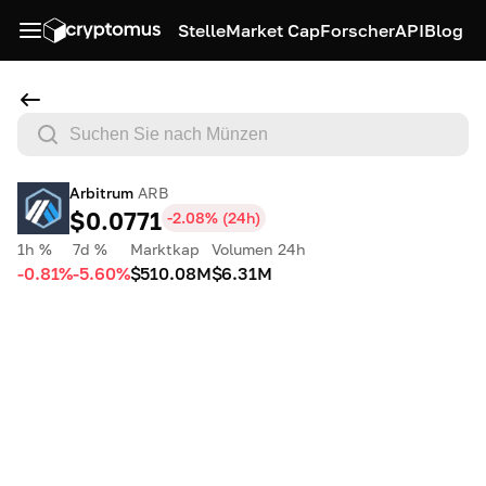
Stelle
Market Cap
Forscher
API
Blog
Arbitrum
ARB
$0.0771
-2.08
% (
24h
)
1h %
7d %
Marktkap
Volumen 24h
-0.81%
-5.60%
$510.08M
$6.31M