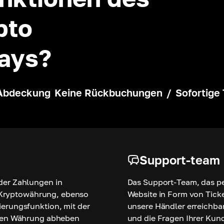
pto
ays?
Abdeckung
Keine Rückbuchungen
/
Sofortige
Support-team
der Zahlungen in
Das Support-Team, das per
er Kryptowährung, ebenso
Website in Form von Ticke
erungsfunktion, mit der
unsere Händler erreichbar
gten Währung abheben
und die Fragen Ihrer Kun