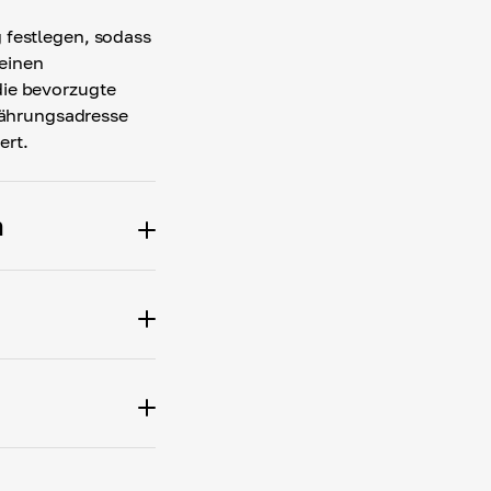
g festlegen, sodass
einen
10.00 TRX
die bevorzugte
ährungsadresse
TRON (TRC-20)
ert.
Ablaufzeit
n
02:34:54
TRON (TRC-20)
Bezahlen Si