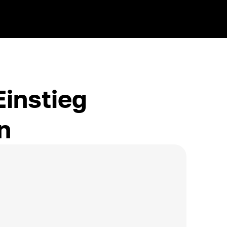
Einstieg
n
rypto-Rechnung
+
0.001