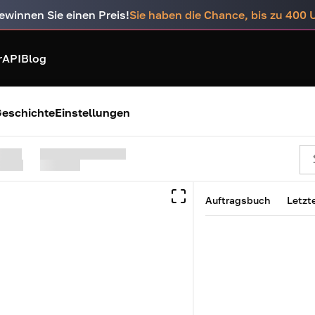
ewinnen Sie einen Preis!
Sie haben die Chance, bis zu 400
r
API
Blog
eschichte
Einstellungen
Auftragsbuch
Letzt