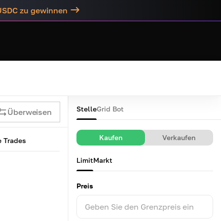
 USDC zu gewinnen
Stelle
Grid Bot
Überweisen
Kaufen
Verkaufen
e Trades
Limit
Markt
Preis
Geben Sie den Grenzpreis ein