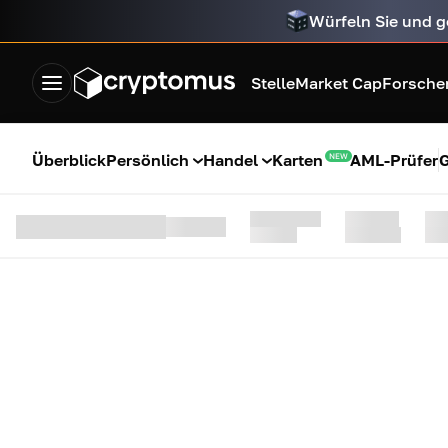
Würfeln Sie und g
Stelle
Market Cap
Forsche
Überblick
Persönlich
Handel
Karten
AML-Prüfer
G
NEW