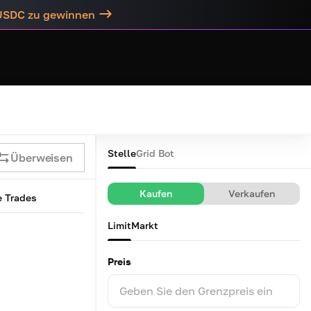
 USDC zu gewinnen
Stelle
Grid Bot
Überweisen
Kaufen
Verkaufen
e Trades
Limit
Markt
Preis
Geben Sie den Grenzpreis ein