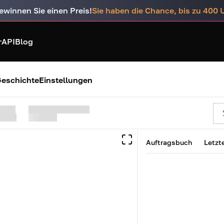
ewinnen Sie einen Preis!
Sie haben die Chance, bis zu 400
r
API
Blog
eschichte
Einstellungen
Auftragsbuch
Letzt