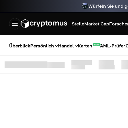
Würfeln Sie und g
Stelle
Market Cap
Forsche
Überblick
Persönlich
Handel
Karten
AML-Prüfer
G
NEW