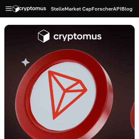
Stelle
Market Cap
Forscher
API
Blog