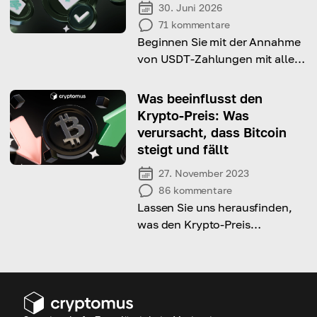
30. Juni 2026
71
kommentare
Beginnen Sie mit der Annahme
von USDT-Zahlungen mit allen
Vorteilen auf die bequemste
und effizienteste Art und Weise!
Was beeinflusst den
Krypto-Preis: Was
verursacht, dass Bitcoin
steigt und fällt
27. November 2023
86
kommentare
Lassen Sie uns herausfinden,
was den Krypto-Preis
beeinflusst und warum der
Kryptomarkt so volatil ist