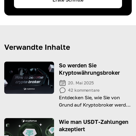
Verwandte Inhalte
So werden Sie
Kryptowährungsbroker
20. Mai 2025
42
kommentare
Entdecken Sie, wie Sie von
Grund auf Kryptobroker werden
und in der schnell wachsenden
Welt der digitalen
Wie man USDT-Zahlungen
Vermögenswerte profitieren.
akzeptiert