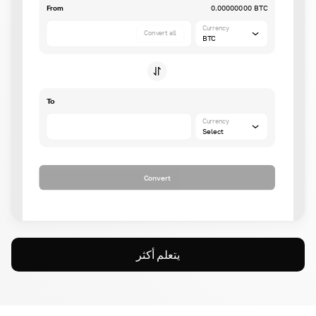
From
0.00000000 BTC
Currency
Convert all
BTC
To
Currency
Select
Convert
يتعلم أكثر