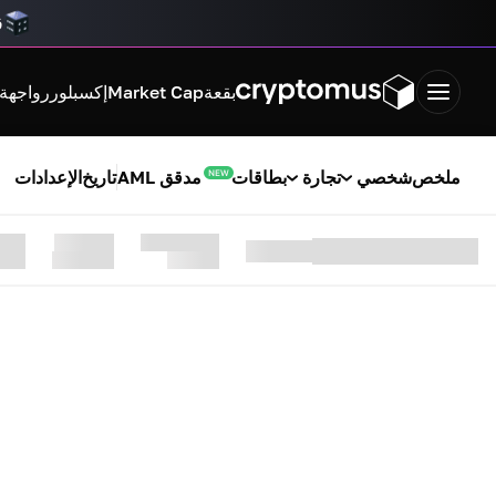
ق
بقعة
Market Cap
إكسبلورر
واجهة ب
ملخص
شخصي
تجارة
بطاقات
مدقق AML
تاريخ
الإعدادات
NEW