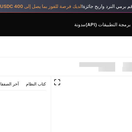
م برمي النرد واربح جائزة!
لديك فرصة للفوز بما يصل إلى 400 USDC
رمجة التطبيقات (API)
مدونة
كتاب النظام
آخر الصفقا