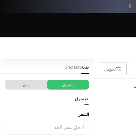
بقعة
Grid Bot
تحويل
يشتري
يبيع
ت
حد
سوق
السعر
أدخل سعر الحد