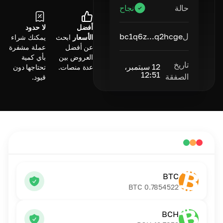
حالة
نجاح
أفضل
لا حدود
ل
bc1q6z...q2hcge
الأسعار
ابحث
يمكنك شراء
عن أفضل
عملة مشفرة
العروض بين
بأي كمية
تاريخ
12 سبتمبر،
عدة منصات.
تحتاجها دون
12:51
الصفقة
قيود.
BTC
BTC
0.7854522
BCH