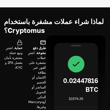
لماذا شراء عملات مشفرة باستخدام
Cryptomus؟
طرق دفع
حماية.
اشترِ
متنوعة.
اشترِ
وبيع عملة
عملات
مشفرة بأمان
مشفرة على
بفضل 2FA و
الفور عبر
KYC.
بطاقة
الائتمان أو
0.02447816
الخصم
المباشر أو
BTC
التحويل
البنكي
$
1574.35
أوMercuryo
وغيرها.